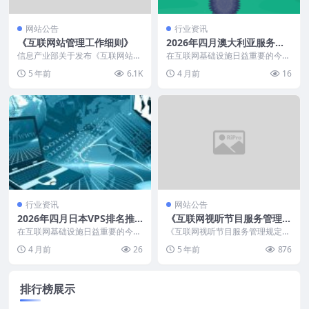
网站公告
行业资讯
《互联网站管理工作细则》
2026年四月澳大利亚服务器
排名推荐top10
信息产业部关于发布《互联网站管
在互联网基础设施日益重要的今
理工作细则》的通告 中华人民共
天，澳大利亚服务器、澳洲服务器
5 年前
6.1K
4 月前
16
和国信息产业部 信部...
成为众多站长和技术爱好...
行业资讯
网站公告
2026年四月日本VPS排名推
《互联网视听节目服务管理规
荐top10
定》（国家广播电影电视总
在互联网基础设施日益重要的今
《互联网视听节目服务管理规定》
天，日本VPS、韩国VPS成为众多
局、信息产业部令第56号）
（国家广播电影电视总局、信息产
4 月前
26
5 年前
876
站长和技术爱好者的...
业部令第56号） （...
排行榜展示