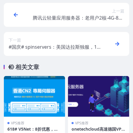
上一篇
腾讯云轻量应用服务器：老用户2核-4G-8M-
1200GB免费升级到4核【仅限两天】
下一篇
#国庆# spinservers：美国达拉斯独服，1~
10Gbps独享带宽，不限流量，低至$99/
月，e3-1280v5/32gDDR4/1T NVMe
相关文章
VPS推荐
VPS推荐
618# V5Net：8折优惠，香
onetechcloud高速德国VPS-