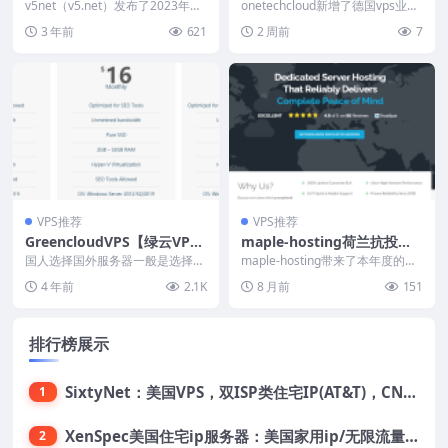
港/韩国服务器，高速网络，7
8折特惠，三网AS9929，AM
v5net（v5.net）发布了2023年年
onetechcloud新增了德国vps业
29元/月起，2*E5-2630L/32
中特别的促销活动，从现在开始到
D高性能平台
务，为中国大陆用户提供更优质的
3 年前
621
2 周前
7
6月1...
跨境访问...
g内存/1TSSD/10M带宽
VPS推荐
VPS推荐
GreencloudVPS【绿云VP
maple-hosting荷兰抗投诉
S】越南VPS测评：三网回程
独立服务器$199/月起，1Gb
国人选择国外服务器一般是选择美
maple-hosting带来了本年度的黑
直连，上行限制10M，适合
国机房，其次是日韩机房，对线路
ps全双工不限流量
色星期五特别促销活动，本次特别
4 年前
2.1K
8 月前
151
要求不高的话会选择欧...
促销截止...
搭建网站
排行榜展示
SixtyNet：美国VPS，双ISP类住宅IP(AT&T)，CN2 GIA网络，超高DDoS防御，$14/月，2G内存/2核/40gSSD/5T流量/10Gbps带宽
1
XenSpec美国住宅ip服务器：美国家用ip/无限流量/10Gbps独享带宽/449美元/月起，支持支付宝
2