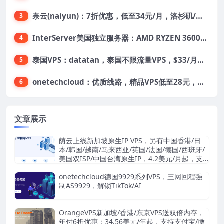
奈云(naiyun)：7折优惠，低至34元/月，洛杉矶/香港机房，三网CN2 GIA/CUII/高防保护，解锁Chatgpt/Tiktok
3
InterServer美国独立服务器：AMD RYZEN 3600X处理器，75美元/月，送40美元
4
泰国VPS：datatan，泰国不限流量VPS，$33/月，4G内存/3核/60gSSD
5
onetechcloud：优质线路，精品VPS低至28元，美国三网原生CN2 GIA（高防可选）、香港CN2、韩国CN2
6
文章展示
荫云上线新加坡原生IP VPS，另有中国香港/日
本/韩国/越南/马来西亚/英国/法国/德国/西班牙/
美国双ISP/中国台湾原生IP，4.2美元/月起，支
持支付宝/Stripe
onetechcloud德国9929系列VPS，三网回程强
制AS9929，解锁TikTok/AI
OrangeVPS新加坡/香港/东京VPS送双倍内存，
年付6折优惠：34.56美元/年起，支持支付宝/微