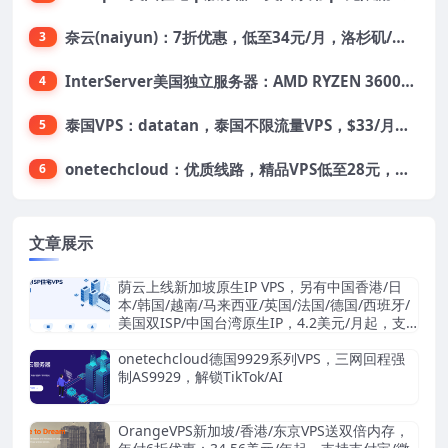
奈云(naiyun)：7折优惠，低至34元/月，洛杉矶/香港机房，三网CN2 GIA/CUII/高防保护，解锁Chatgpt/Tiktok
3
InterServer美国独立服务器：AMD RYZEN 3600X处理器，75美元/月，送40美元
4
泰国VPS：datatan，泰国不限流量VPS，$33/月，4G内存/3核/60gSSD
5
onetechcloud：优质线路，精品VPS低至28元，美国三网原生CN2 GIA（高防可选）、香港CN2、韩国CN2
6
文章展示
荫云上线新加坡原生IP VPS，另有中国香港/日
本/韩国/越南/马来西亚/英国/法国/德国/西班牙/
美国双ISP/中国台湾原生IP，4.2美元/月起，支
持支付宝/Stripe
onetechcloud德国9929系列VPS，三网回程强
制AS9929，解锁TikTok/AI
OrangeVPS新加坡/香港/东京VPS送双倍内存，