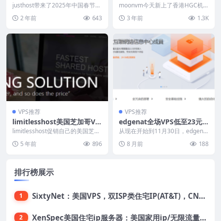
惠($1.3/月起)，VPS分布全球
S，低至$10.8/月，1G内存/1
justhost带来了2025年中国春节特
moonvm今天新上了香港HGC机
41个机房/不限流量，免费一
别促销活动，从现在开始到2月5
核/10gSSD/5T流量
房的香港大带宽vps、香港大流量
2 年前
643
3 年前
1.3K
日，全场...
vps，默认...
键切换机房和IP(限50次)
VPS推荐
VPS推荐
limitlesshost美国芝加哥VP
edgenat全场VPS低至23元/
S：1核512M/5GB SSD/250
7折优惠，原生/双ISP住宅属
limitlesshost促销自己的美国芝加
从现在开始到11月30日，edgenat
GB流量/1Gbps/仅IPv6/24美
哥机房服务器，全部KVM虚拟化，
性IP，香港/日本/韩国/美国
开启了本年度的黑色星期五特别促
5 年前
896
8 月前
188
Vi...
销活动，全...
元/年起
机房
排行榜展示
SixtyNet：美国VPS，双ISP类住宅IP(AT&T)，CN2 GIA网络，超高DDoS防御，$14/月，2G内存/2核/40gSSD/5T流量/10Gbps带宽
1
XenSpec美国住宅ip服务器：美国家用ip/无限流量/10Gbps独享带宽/449美元/月起，支持支付宝
2