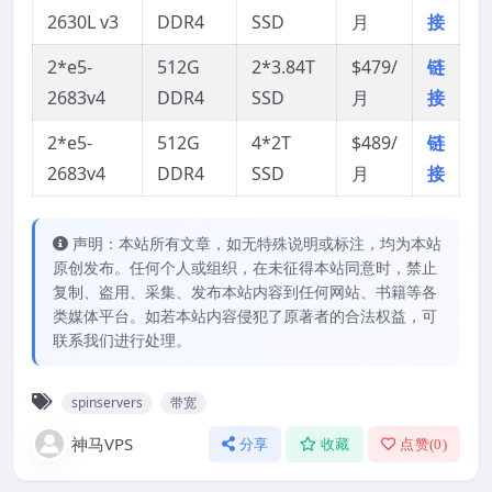
2630L v3
DDR4
SSD
月
接
2*e5-
512G
2*3.84T
$479/
链
2683v4
DDR4
SSD
月
接
2*e5-
512G
4*2T
$489/
链
2683v4
DDR4
SSD
月
接
声明：本站所有文章，如无特殊说明或标注，均为本站
原创发布。任何个人或组织，在未征得本站同意时，禁止
复制、盗用、采集、发布本站内容到任何网站、书籍等各
类媒体平台。如若本站内容侵犯了原著者的合法权益，可
联系我们进行处理。
spinservers
带宽
神马VPS
分享
收藏
点赞(
0
)