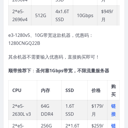
2*e5-
4x1.6T
$949/
链
512G
10Gbps
2696v4
SSD
月
接
e3-1280v5、10G带宽这款机器，优惠码：
1280CNGQ22B
其余机器不需要输入优惠码，直接购买即可！
顺带推荐下
：
圣何塞1Gbps带宽，不限流量服务器
购
CPU
内存
SSD
价格
买
2*e5-
64G
1.6T
$179/
链
2630L v3
DDR4
SSD
月
接
2*e5-
256G
2*1.6T
$259/
链