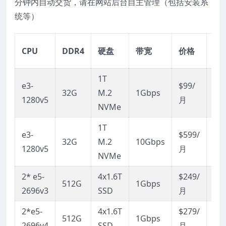
分钟内自动交货，请在网站后台自主管理（包括安装系
统等）
购
CPU
DDR4
硬盘
带宽
价格
买
1T
e3-
$99/
链
32G
M.2
1Gbps
1280v5
月
接
NVMe
1T
e3-
$599/
链
32G
M.2
10Gbps
1280v5
月
接
NVMe
2* e5-
4x1.6T
$249/
链
512G
1Gbps
2696v3
SSD
月
接
2*e5-
4x1.6T
$279/
链
512G
1Gbps
2696v4
SSD
月
接