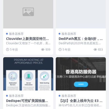
服务器推荐
服务器推荐
Clouvider上新美国亚特兰大
DediPath黑五：全场5折，V
独立服务器优惠促销中：10G
PS年付10美元，VDS月付11.
Clouvider又增加了一个机房，美
DediPath的2020年黑色星期五促
bps端口，50TB月流量，55
国亚特兰大机房。并且提供免费的
5美元，洛杉矶独服45美元/
销活动来了。从活动内容上看，便
5 年前
939
5 年前
833
Direct...
宜VPS优...
英镑/月起
月，支持支付宝
服务器推荐
服务器推荐
Dedispec可挖矿美国独服：E
【ZJI】全新上线华为云 E3 C
5-2670v2/64G内存/1x 4TB
PU 物理机型，与华为云香港
Dedispec又促销自己的美国独服
神马VPS前几天分享过ZJI香港机房