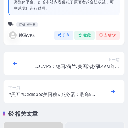
类媒体平台。如若本站内容侵犯了原著者的合法权益，可
联系我们进行处理。
特价服务器
神马VPS
分享
收藏
点赞(
0
)
上一篇
LOCVPS：德国/荷兰/美国洛杉矶KVM终身
七折，31.5元/月起，限量50台，支持支付
宝
下一篇
#黑五#Dedispec美国独立服务器：最高512
GB内存，35美元/月起，允许挖矿
相关文章