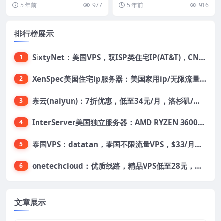
HDD或480GB SSD/200TB流
了，这次只促销三款，还是可以挖
相同线路，下单立减终身优惠
上线阿里云专线物理机型的促销活
5 年前
977
5 年前
916
矿（不能硬盘挖...
动（扩展阅读：...
量/1Gbps/59美元/月
排行榜展示
SixtyNet：美国VPS，双ISP类住宅IP(AT&T)，CN2 GIA网络，超高DDoS防御，$14/月，2G内存/2核/40gSSD/5T流量/10Gbps带宽
1
XenSpec美国住宅ip服务器：美国家用ip/无限流量/10Gbps独享带宽/449美元/月起，支持支付宝
2
奈云(naiyun)：7折优惠，低至34元/月，洛杉矶/香港机房，三网CN2 GIA/CUII/高防保护，解锁Chatgpt/Tiktok
3
InterServer美国独立服务器：AMD RYZEN 3600X处理器，75美元/月，送40美元
4
泰国VPS：datatan，泰国不限流量VPS，$33/月，4G内存/3核/60gSSD
5
onetechcloud：优质线路，精品VPS低至28元，美国三网原生CN2 GIA（高防可选）、香港CN2、韩国CN2
6
文章展示