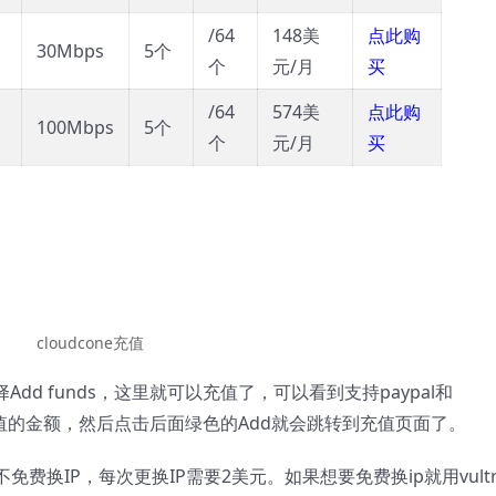
/64
148美
点此购
30Mbps
5个
个
元/月
买
/64
574美
点此购
100Mbps
5个
个
元/月
买
cloudcone充值
Add funds，这里就可以充值了，可以看到支持paypal和
充值的金额，然后点击后面绿色的Add就会跳转到充值页面了。
不免费换IP，每次更换IP需要2美元。如果想要免费换ip就用vult