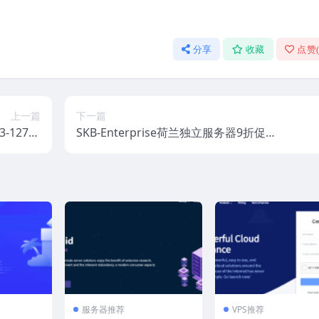
分享
收藏
点赞
上一篇
下一篇
-1270v
SKB-Enterprise荷兰独立服务器9折促
量/1Gbp
销，i3或E5处理器，支持支付宝微信，附
7.87英
机柜图片，31.5欧元/月起，1Gbps带宽
镑/月
服务器推荐
VPS推荐