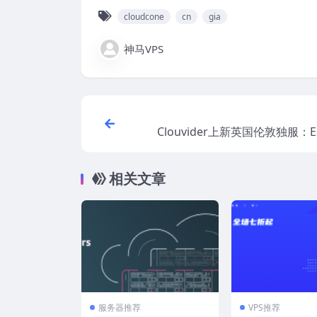
cloudcone
cn
gia
神马VPS
Clouvider上新英国伦敦独服：E3
6/16G内存/240GB SSD/30TB流
s，189英镑/半年，2年付后合计1
相关文章
服务器推荐
VPS推荐