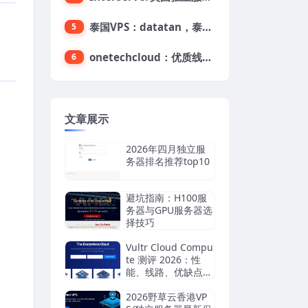
泰国VPS：datatan，泰国不限流量VPS，$33/月，4G内存/3核/60gSSD
5
onetechcloud：优质线路，精品VPS低至28元，美国三网原生CN2 GIA（高防可选）、香港CN2、韩国CN2
6
文章展示
2026年四月独立服
务器排名推荐top10
避坑指南：H100服
务器与GPU服务器选
择技巧
Vultr Cloud Compu
te 测评 2026：性
能、线路、优缺点全
面分析
2026野草云香港VP