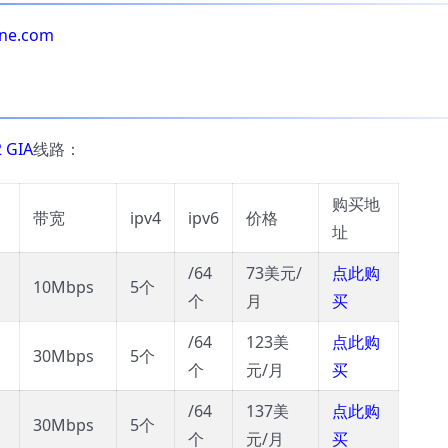
one.com
 GIA
线路：
购买地
带宽
ipv4
ipv6
价格
址
/64
73美元/
点此购
10Mbps
5个
个
月
买
/64
123美
点此购
30Mbps
5个
个
元/月
买
/64
137美
点此购
30Mbps
5个
个
元/月
买