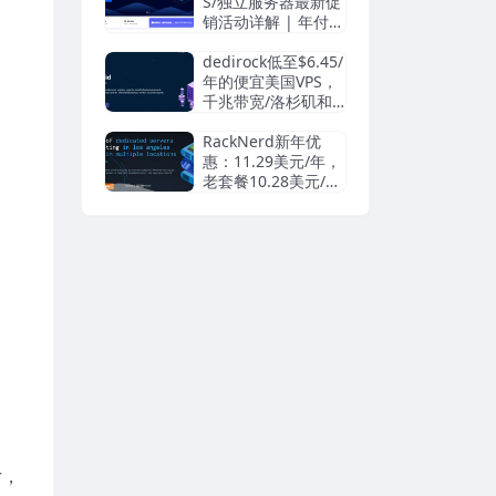
S/独立服务器最新促
销活动详解 | 年付9
9元起，支持ChatGP
T
dedirock低至$6.45/
年的便宜美国VPS，
千兆带宽/洛杉矶和
纽约机房
RackNerd新年优
惠：11.29美元/年，
老套餐10.28美元/
年，洛杉矶DC02/0
3/圣何塞/纽约/加拿
大/法国等机房，送
双倍流量，支持支付
宝/银联卡/Paypal
r，