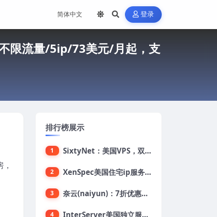
登录
D/不限流量/5ip/73美元/月起，支
排行榜展示
SixtyNet：美国VPS，双ISP类住宅IP(AT&T)，CN2 GIA网络，超高DDoS防御，$14/月，2G内存/2核/40gSSD/5T流量/10Gbps带宽
1
房，
XenSpec美国住宅ip服务器：美国家用ip/无限流量/10Gbps独享带宽/449美元/月起，支持支付宝
2
奈云(naiyun)：7折优惠，低至34元/月，洛杉矶/香港机房，三网CN2 GIA/CUII/高防保护，解锁Chatgpt/Tiktok
3
InterServer美国独立服务器：AMD RYZEN 3600X处理器，75美元/月，送40美元
4