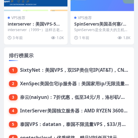
VPS推荐
VPS推荐
interserver：美国VPS-5折
SpinServers美国圣何塞/达
优惠，$3/月起，2G内存/1
拉斯VPS：2核2G/40 GB SS
interserver（1999~）这样古老的
SpinServers是全美最大的主机硬
核/1T硬盘/2T流量/1Gbps带
商家也开始出来搞VPS促销活动
D/4TB流量/1Gbps/6美元/
件提供商，硬件方面从来不超售，
3 年前
1.0K
1 年前
1.8K
了：...
除常见Li...
宽
月，支持支付宝/微信/Paypa
l，可选Windows系统
排行榜展示
SixtyNet：美国VPS，双ISP类住宅IP(AT&T)，CN2 GIA网络，超高DDoS防御，$14/月，2G内存/2核/40gSSD/5T流量/10Gbps带宽
1
XenSpec美国住宅ip服务器：美国家用ip/无限流量/10Gbps独享带宽/449美元/月起，支持支付宝
2
奈云(naiyun)：7折优惠，低至34元/月，洛杉矶/香港机房，三网CN2 GIA/CUII/高防保护，解锁Chatgpt/Tiktok
3
InterServer美国独立服务器：AMD RYZEN 3600X处理器，75美元/月，送40美元
4
泰国VPS：datatan，泰国不限流量VPS，$33/月，4G内存/3核/60gSSD
5
onetechcloud：优质线路，精品VPS低至28元，美国三网原生CN2 GIA（高防可选）、香港CN2、韩国CN2
6