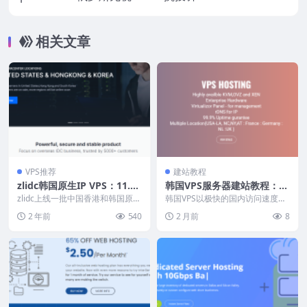
无限流量，69美元/年起，法国独服21欧元/
月起
相关文章
VPS推荐
建站教程
zlidc韩国原生IP VPS：11.5
韩国VPS服务器建站教程：速
美元/季，香港原生服务器16.
度最快的亚洲节点方案
zlidc上线一批中国香港和韩国原生
韩国VPS以极快的国内访问速度著
9美元/半年，支持支付宝/Pa
IP VPS，尤其是韩国机房最低200
称，是面向中国东北和华北地区用
2 年前
540
2 月前
8
Mbp...
户建站的优质选择。...
ypal